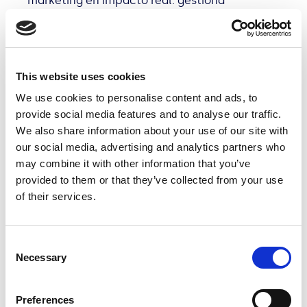
marketing en impacto real: gestiona
deadlines imposibles, lanzamientos globales y
activaciones urgentes con agilidad,
creatividad nativa y expertise en Gen Z y
Alpha. Una agencia que ofrece rapidez,
This website uses cookies
precisión y tranquilidad.
We use cookies to personalise content and ads, to
provide social media features and to analyse our traffic.
We also share information about your use of our site with
our social media, advertising and analytics partners who
may combine it with other information that you’ve
provided to them or that they’ve collected from your use
of their services.
Consent
Necessary
Selection
Preferences