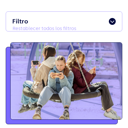
Filtro
Restablecer todos los filtros
Tema
Blog ES
Investigación
Marketing
Perspectivas
Social media
Categoría
Education
Lifestyle
Work
Formato