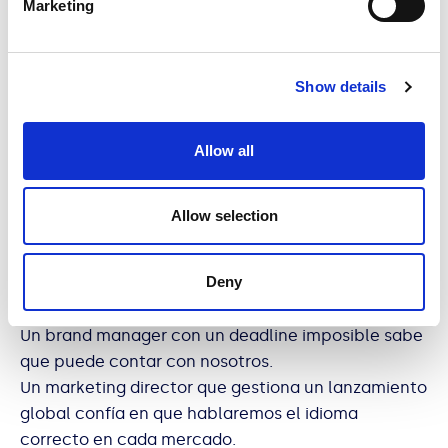
Marketing
Show details
No son solo entregas, es construir
confianza
Allow all
No hablamos solo de plazos o ejecuciones. Lo que
realmente valoran las marcas con las que
Allow selection
trabajamos es la tranquilidad de saber que no
están solos frente a los retos de su estrategia de
marca.
Deny
Un brand manager con un deadline imposible sabe
que puede contar con nosotros.
Un marketing director que gestiona un lanzamiento
global confía en que hablaremos el idioma
correcto en cada mercado.