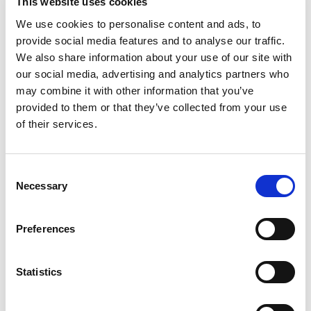
This website uses cookies
We use cookies to personalise content and ads, to
Metodología ágil:
priorizamos la colaboración y
provide social media features and to analyse our traffic.
la flexibilidad, porque sabemos que los
We also share information about your use of our site with
briefings cambian y los planes se
our social media, advertising and analytics partners who
reconfiguran.
may combine it with other information that you’ve
provided to them or that they’ve collected from your use
Ejecución basada en objetivos:
cada acción
of their services.
busca un resultado concreto: aumentar la
relevancia cultural de la marca y construir
Consent
vínculos auténticos con audiencias jóvenes y
Necessary
Selection
familias.
Preferences
En definitiva, ofrecemos a los equipos de marketing
algo que parece imposible: campañas rápidas,
efectivas y culturalmente relevantes sin perder la
Statistics
tranquilidad en el camino y todo ello, sin quitarles
el sueño.