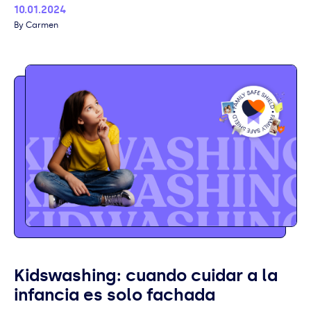
Published
10.01.2024
Author
Carmen
Kidswashing: cuando cuidar a la
infancia es solo fachada