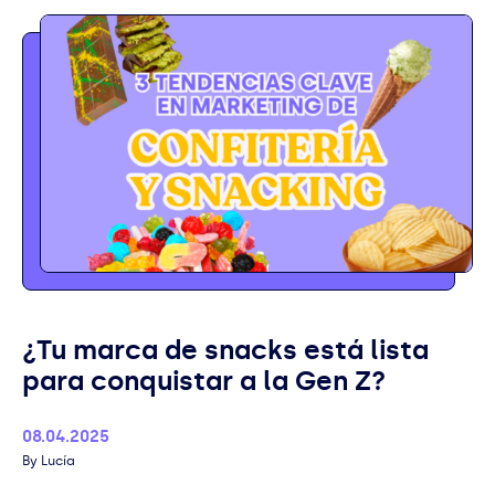
¿Tu marca de snacks está lista
para conquistar a la Gen Z?
Published
08.04.2025
Author
Lucía