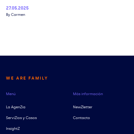
Published
27.05.2025
Author
Carmen
WE ARE FAMILY
Menú
Más información
La AgenZia
NewZletter
ServiZios y Casos
Contacto
InsightZ