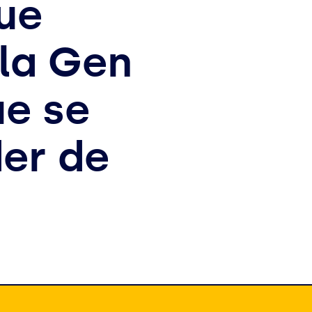
ue
 la Gen
ue se
er de