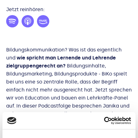
Jetzt reinhören:
Bildungskommunikation? Was ist das eigentlich
und
wie spricht man Lernende und Lehrende
zielgruppengerecht an?
Bildungsinhalte,
Bildungsmarketing, Bildungsprodukte - BiKo spielt
bei uns eine so zentrale Rolle, dass der Begriff
einfach nicht mehr ausgereicht hat. Jetzt sprechen
wir von Education und bauen ein Lehrkräfte-Panel
auf. In dieser Podcastfolge besprechen Janika und
Rebecca mit unserer Kollegin Amelie, was das
eigentlich bedeutet, welche Kund:innen wir im
Bereich Education betreuen und welche Projekte
wir stemmen. Jetzt reinhören und
erfahren, wie