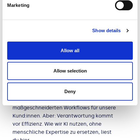
Marketing
Show details
EXPERT TALKS
Allow all
KOMMUNIKATION
Allow selection
Haltung bleibt. KI hilft.
Künstliche Intelligenz gehört bei We are
Family zum Arbeitsalltag – vom Design
Deny
über Marktforschung bis hin zu
maßgeschneiderten Workflows für unsere
Kund:innen. Aber: Verantwortung kommt
vor Effizienz. Wie wir KI nutzen, ohne
menschliche Expertise zu ersetzen, liest