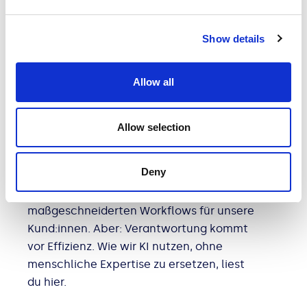
Show details
EXPERT TALKS
Allow all
KOMMUNIKATION
Allow selection
Haltung bleibt. KI hilft.
Künstliche Intelligenz gehört bei We are
Deny
Family zum Arbeitsalltag – vom Design
über Marktforschung bis hin zu
maßgeschneiderten Workflows für unsere
Kund:innen. Aber: Verantwortung kommt
vor Effizienz. Wie wir KI nutzen, ohne
menschliche Expertise zu ersetzen, liest
du hier.