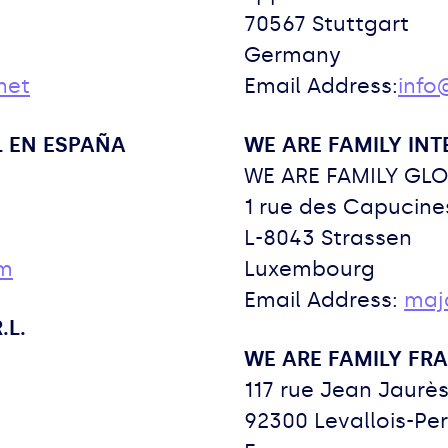
70567 Stuttgart
Germany
net
Email Address:
info
L EN ESPAÑA
WE ARE FAMILY IN
WE ARE FAMILY GLO
1 rue des Capucin
L-8043 Strassen
om
Luxembourg
Email Address:
maj
.L.
WE ARE FAMILY FR
117 rue Jean Jaurè
92300 Levallois-Per