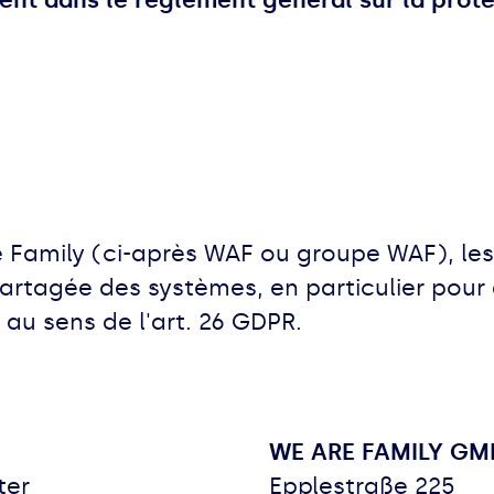
rent dans le règlement général sur la pro
e Family (ci-après WAF ou groupe WAF), le
 partagée des systèmes, en particulier pour
 au sens de l'art. 26 GDPR.
WE ARE FAMILY GM
eter
Epplestraße 225