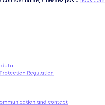
 confidentialité, n'hésitez pas à
nous cont
l data
 Protection Regulation
 communication and contact