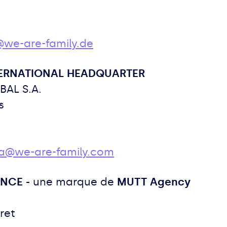
@we-are-family.de
TERNATIONAL HEADQUARTER
BAL S.A.
es
a@we-are-family.com
ANCE -
une marque de
MUTT Agency
s
ret