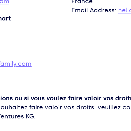
com
France
Email Address:
hel
mart
family.com
ns ou si vous voulez faire valoir vos droit
ouhaitez faire valoir vos droits, veuillez 
Ventures KG.