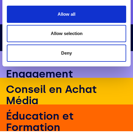
Stratégie et
Allow all
Positionnement
Création et
Allow selection
Planification de
Deny
Contenu
Activation et
Engagement
Conseil en Achat
Média
Éducation et
Formation