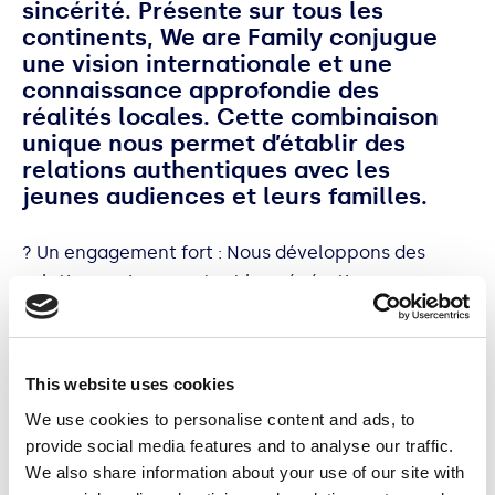
sincérité. Présente sur tous les
continents, We are Family conjugue
une vision internationale et une
connaissance approfondie des
réalités locales. Cette combinaison
unique nous permet d’établir des
relations authentiques avec les
jeunes audiences et leurs familles.
? Un engagement fort : Nous développons des
solutions qui connectent les générations, en
donnant du sens, en transmettant des valeurs et
en inspirant des actions positives.
This website uses cookies
Notre expertise repose sur l’écoute active et
We use cookies to personalise content and ads, to
l’analyse des aspirations des nouvelles
provide social media features and to analyse our traffic.
générations, pour les transformer en stratégies
We also share information about your use of our site with
concrètes et impactantes, déployées à l’échelle