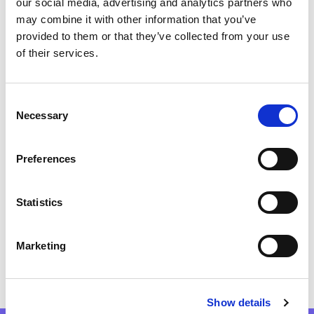
our social media, advertising and analytics partners who
mondiale.
may combine it with other information that you’ve
provided to them or that they’ve collected from your use
of their services.
Nos services:
Consent
des solutions complètes
Necessary
Selection
et adaptées
Preferences
Nous vous accompagnons à chaque
Statistics
étape pour réfléchir, concevoir et
déployer des stratégies qui répondent
à vos enjeux.
Marketing
Show details