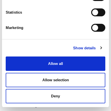
Statistics
Marketing
Show details
Allow all
MARKTFORSCHUNG & INSIGHTS
Allow selection
SCHULE & BILDUNG
Deny
Wie ticken Lehrkräfte?
Aufzeichnung zum Webinar