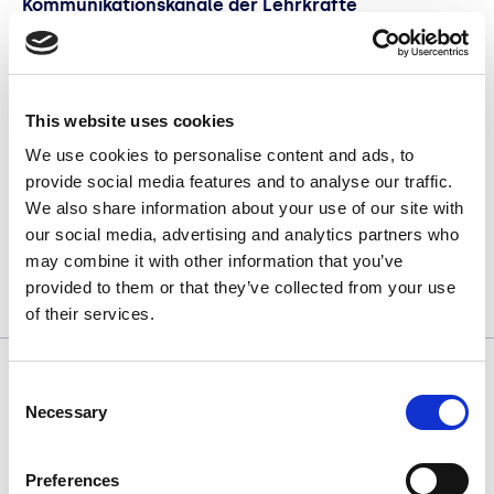
Kommunikationskanäle der Lehrkräfte
herausgefunden haben und wie sie dabei
vorgegangen sind, erfährst du in dieser Folge von
GratisMeinung.
This website uses cookies
Den ganzen Report mit spannenden Insights zur
We use cookies to personalise content and ads, to
Marktforschung gibt's übrigens
for free als
provide social media features and to analyse our traffic.
Download
.
We also share information about your use of our site with
our social media, advertising and analytics partners who
may combine it with other information that you’ve
provided to them or that they’ve collected from your use
of their services.
Consent
Necessary
Mehr Knowledge
Selection
Preferences