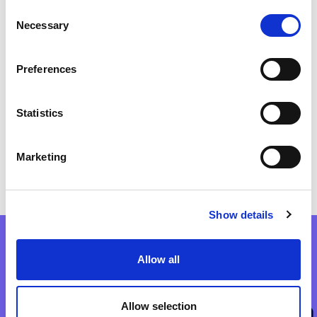
Consent
Necessary
Selection
Preferences
Statistics
Marketing
Show details
Allow all
Familienmarketing &
Bildungskommunikation
Allow selection