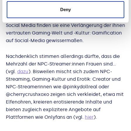
Zugleich werden User:innen aktiv involviert und für
Deny
jeden Input honoriert. Sie fühlen sich den Creatorn
durch deren Reaktion verbunden (vgl.
hier
). Auf
Social Media finden sie eine Verlängerung der ihnen
vertrauten Gaming-Welt und -Kultur: Gamification
auf Social-Media gewissermaßen.
Nachdenklich stimmen allerdings dürfte, dass die
Mehrzahl der NPC-Streamer:innen Frauen sind…
(vgl.
dazu
). Bisweilen mischt sich zudem NPC-
Streaming, Gaming-Kultur und Erotik: Creator und
NPC-Streamerinnen wie @pinkydollreal oder
@cherrycrushxoxo zeigen sich verkleidet, etwa mit
Elfenohren, kreieren erotisierende Inhalte und
bieten zugleich explizitere Angebote auf
Plattformen wie Onlyfans an (vgl.
hier
).