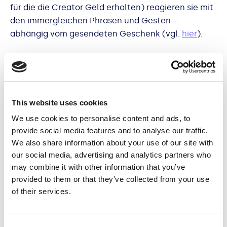
für die die Creator Geld erhalten) reagieren sie mit
den immergleichen Phrasen und Gesten –
abhängig vom gesendeten Geschenk (vgl.
hier
).
Kann man mit dem Wort NPC zwar auch beleidigen
(es meint auch eine passive Person, die keine „main
character energy“ haben), wird er von Creators
genutzt, die im Real Life simulieren NPC-
This website uses cookies
Charaktere zu sein. Sie verstehen sich selbst als
We use cookies to personalise content and ads, to
NPC-Livestreamer (vgl.
hier
). Und weil sie dabei wie
provide social media features and to analyse our traffic.
NPCs wirken, wie es sie beispielsweise im
We also share information about your use of our site with
Videospiel Sims zahlreich gibt, hat das auch auf
our social media, advertising and analytics partners who
TikTok aktive Medienunternehmen @dstrends für
may combine it with other information that you’ve
sie den Begriff „Simsification of creators“ geprägt.
provided to them or that they’ve collected from your use
of their services.
(vgl.
hier
).
Simsification & Gen Z – zwischen TikTok, Gaming,
Consent